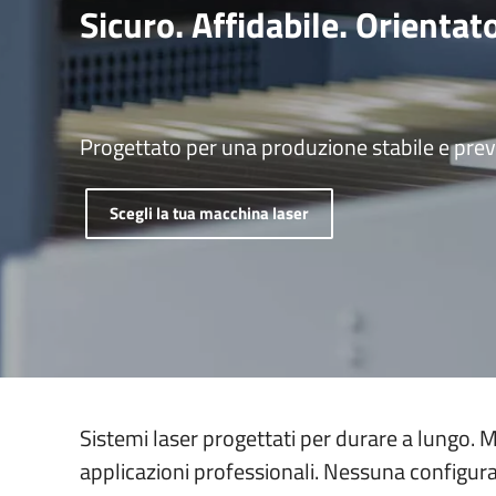
Sicuro. Affidabile. Orientato
Taglio e incisione del denim
Incidi codici a barr
Macchine laser di sicurezza laser
Filtri a taglio laser
Parti di tracciabilità
Importanza di una buona
Taglio laser in gommapiuma
estrazione dell'aria
Costruzione di modelli e modelli
Progettato per una produzione stabile e prev
Targhette e segni
Scegli la tua macchina laser
Sistemi laser progettati per durare a lungo. 
applicazioni professionali. Nessuna configura