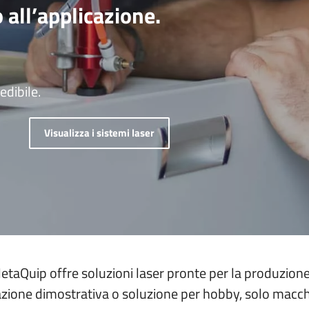
 all’applicazione.
e e numeri
edibile.
Visualizza i sistemi laser
MetaQuip offre soluzioni laser pronte per la produzione
zione dimostrativa o soluzione per hobby, solo macchi