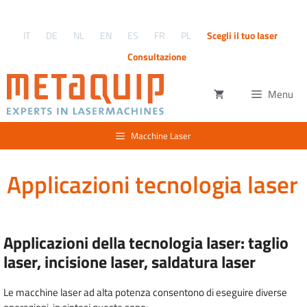
Vai
al
IT
DE
NL
EN
ES
FR
PL
Scegli il tuo laser
contenuto
Consultazione
Menu
Macchine Laser
Applicazioni tecnologia laser
Applicazioni della tecnologia laser: taglio
laser, incisione laser, saldatura laser
Le macchine laser ad alta potenza consentono di eseguire diverse