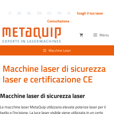
Vai
al
IT
DE
NL
EN
ES
FR
PL
Scegli il tuo laser
contenuto
Consultazione
Menu
Macchine Laser
Macchine laser di sicurezza
laser e certificazione CE
Macchine laser di sicurezza laser
Le macchine laser MetaQuip utilizzano elevate potenze laser per il
taglio o l'incisione. La luce laser visibile viene utilizzata in un certo