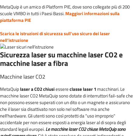
MetaQuip è un amico di Platform PIE, dove sono collegate più di 200
scuole VMBO in tutti i Paesi Bassi.
Maggiori informazioni sulla
piattaforma PIE
Scarica le istruzioni di sicurezza sull'uso sicuro dei laser
nell'istruzione
Sicurezza laser su macchine laser CO2 e
macchine laser a fibra
Macchine laser CO2
MetaQuip
laser a CO2 chiusi
essere
classe laser 1
macchinari. Le
macchine laser CO2 MetaQuip sono dotate di interruttori fail-safe che
non possono essere superati con un dito o un magnete e assicurano
che il laser sia disattivato non solo nel software ma anche
nell'hardware. Gli utenti sono così protetti da "uso improprio"
accidentale per non essere esposti a energia laser al di sopra degli
standard legali europei.
Le macchine laser CO2 chiuse MetaQuip sono
quindi sempre sicure.
Ciò è stato concluso da esperti indipendenti e