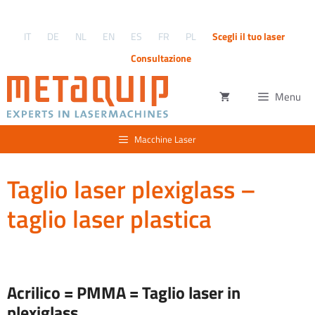
Vai
al
IT
DE
NL
EN
ES
FR
PL
Scegli il tuo laser
contenuto
Consultazione
Menu
Macchine Laser
Taglio laser plexiglass –
taglio laser plastica
Acrilico = PMMA = Taglio laser in
plexiglass