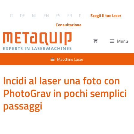
Vai
al
IT
DE
NL
EN
ES
FR
PL
Scegli il tuo laser
contenuto
Consultazione
Menu
Macchine Laser
Incidi al laser una foto con
PhotoGrav in pochi semplici
passaggi