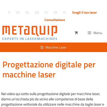
Vai
al
IT
DE
NL
EN
ES
FR
PL
Scegli il tuo laser
contenuto
Consultazione
Menu
Macchine Laser
Progettazione digitale per
macchine laser
Nei video qui sotto sulla progettazione digitale per macchine laser,
diamo un'occhiata più da vicino alle competenze di base della
progettazione vettoriale da utilizzare nelle macchine da taglio laser e