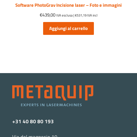
Software PhotoGrav Incisione laser – Foto e immagini
€
439,00
IVA esclusa |
€
531,19
IVA incl
Aggiungi al carrello
+31 40 80 80 193
Via del magnesio 19