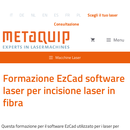
Vai
al
IT
DE
NL
EN
ES
FR
PL
Scegli il tuo laser
contenuto
Consultazione
Menu
Macchine Laser
Formazione EzCad software
laser per incisione laser in
fibra
Questa formazione per il software EzCad utilizzato per i laser per