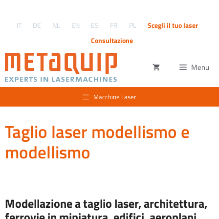
Vai
al
IT
DE
NL
EN
ES
FR
PL
Scegli il tuo laser
contenuto
Consultazione
Menu
Macchine Laser
Taglio laser modellismo e
modellismo
Modellazione a taglio laser, architettura,
ferrovie in miniatura, edifici, aeroplani,