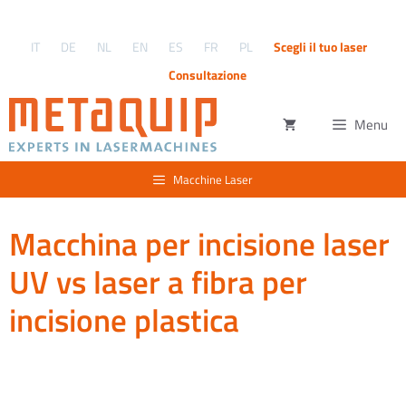
Vai
al
IT
DE
NL
EN
ES
FR
PL
Scegli il tuo laser
contenuto
Consultazione
Menu
Macchine Laser
Macchina per incisione laser
UV vs laser a fibra per
incisione plastica