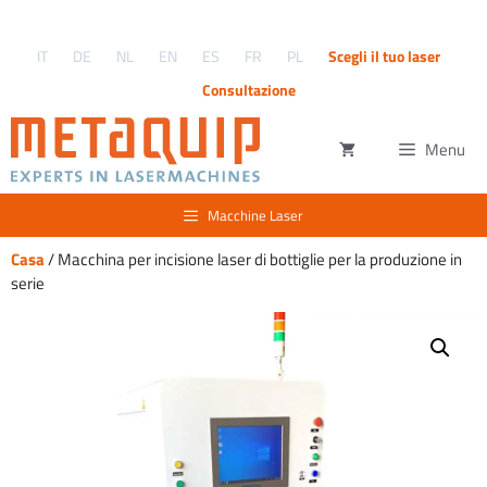
Vai
al
IT
DE
NL
EN
ES
FR
PL
Scegli il tuo laser
contenuto
Consultazione
Menu
Macchine Laser
Casa
/ Macchina per incisione laser di bottiglie per la produzione in
serie