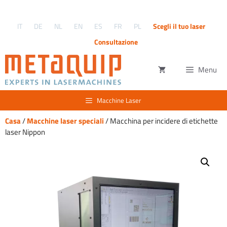
Vai
al
IT
DE
NL
EN
ES
FR
PL
Scegli il tuo laser
contenuto
Consultazione
Menu
Macchine Laser
Casa
/
Macchine laser speciali
/ Macchina per incidere di etichette
laser Nippon