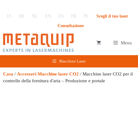
Vai
al
IT
DE
NL
EN
ES
FR
PL
Scegli il tuo laser
contenuto
Consultazione
Menu
Macchine Laser
Casa
/
Accessori Macchine laser CO2
/ Macchine laser CO2 per il
controllo della fornitura d'aria – Produzione e portale